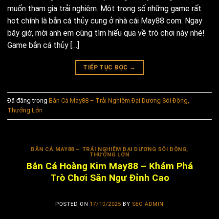
muốn tham gia trải nghiệm. Một trong số những game rất
hot chính là bắn cá thủy cung​ ở nhà cái May88 com. Ngay
bây giờ, mời anh em cùng tìm hiểu qua về trò chơi này nhé!
Game bắn cá thủy […]
TIẾP TỤC ĐỌC
→
Đã đăng trong
Bắn Cá May88 – Trải Nghiệm Đại Dương Sôi Động,
Thưởng Lớn
BẮN CÁ MAY88 – TRẢI NGHIỆM ĐẠI DƯƠNG SÔI ĐỘNG,
THƯỞNG LỚN
Bắn Cá Hoàng Kim May88 – Khám Phá
Trò Chơi Săn Ngư Đỉnh Cao
POSTED ON
17/10/2025
BY
SEO ADMIN