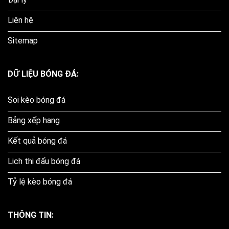
Liên hệ
Sitemap
DỮ LIỆU BÓNG ĐÁ:
Soi kèo bóng đá
Bảng xếp hạng
Kết quả bóng đá
Lịch thi đấu bóng đá
Tỷ lệ kèo bóng đá
THÔNG TIN: