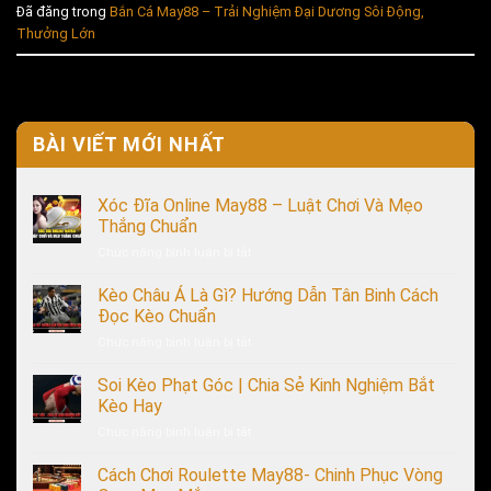
Đã đăng trong
Bắn Cá May88 – Trải Nghiệm Đại Dương Sôi Động,
Thưởng Lớn
BÀI VIẾT MỚI NHẤT
Xóc Đĩa Online May88 – Luật Chơi Và Mẹo
Thắng Chuẩn
ở
Chức năng bình luận bị tắt
Xóc
Đĩa
Kèo Châu Á Là Gì? Hướng Dẫn Tân Binh Cách
Online
Đọc Kèo Chuẩn
May88
ở
Chức năng bình luận bị tắt
–
Kèo
Luật
Châu
Soi Kèo Phạt Góc | Chia Sẻ Kinh Nghiệm Bắt
Chơi
Á
Và
Kèo Hay
Là
Mẹo
ở
Chức năng bình luận bị tắt
Gì?
Thắng
Soi
Hướng
Chuẩn
Kèo
Cách Chơi Roulette May88- Chinh Phục Vòng
Dẫn
Phạt
Tân