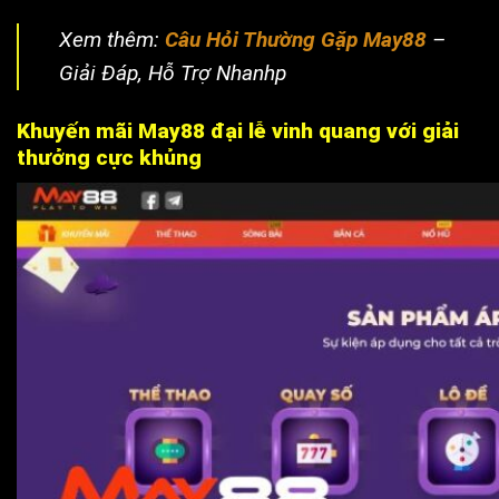
Xem thêm:
Câu Hỏi Thường Gặp May88
–
Giải Đáp, Hỗ Trợ Nhanh
p
Khuyến mãi May88 đại lễ vinh quang với giải
thưởng cực khủng