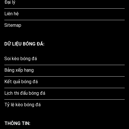
Đại lý
Liên hệ
Sitemap
DỮ LIỆU BÓNG ĐÁ:
Soi kèo bóng đá
Bảng xếp hạng
Kết quả bóng đá
Lịch thi đấu bóng đá
Tỷ lệ kèo bóng đá
THÔNG TIN: