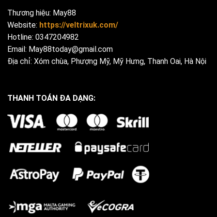
Thương hiệu: May88
Website:
https://veltrixuk.com/
Hotline: 0347204982
Email:
May88today@gmail.com
Địa chỉ: Xóm chùa, Phượng Mỹ, Mỹ Hưng, Thanh Oai, Hà Nội
THANH TOÁN ĐA DẠNG: