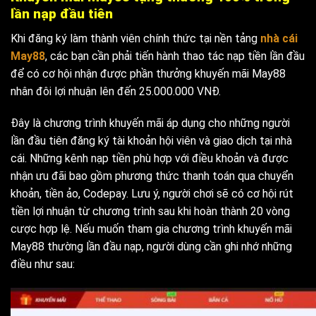
lần nạp đầu tiên
Khi đăng ký làm thành viên chính thức tại nền tảng
nhà cái
May88
, các bạn cần phải tiến hành thao tác nạp tiền lần đầu
để có cơ hội nhận được phần thưởng khuyến mãi May88
nhân đôi lợi nhuận lên đến 25.000.000 VNĐ.
Đây là chương trình khuyến mãi áp dụng cho những người
lần đầu tiên đăng ký tài khoản hội viên và giao dịch tại nhà
cái. Những kênh nạp tiền phù hợp với điều khoản và được
nhận ưu đãi bao gồm phương thức thanh toán qua chuyển
khoản, tiền ảo, Codepay. Lưu ý, người chơi sẽ có cơ hội rút
tiền lợi nhuận từ chương trình sau khi hoàn thành 20 vòng
cược hợp lệ.
Nếu muốn tham gia chương trình khuyến mãi
May88 thường lần đầu nạp, người dùng cần ghi nhớ những
điều như sau: