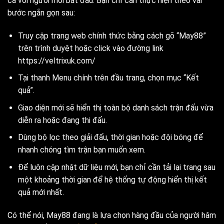
cả với người mới bắt đầu. Bạn chỉ cần thực hiện theo vài
bước ngắn gọn sau:
Truy cập trang web chính thức bằng cách gõ “May88”
trên trình duyệt hoặc click vào đường link
https://veltrixuk.com/
Tại thanh Menu chính trên đầu trang, chọn mục “Kết
quả”.
Giao diện mới sẽ hiển thị toàn bộ danh sách trận đấu vừa
diễn ra hoặc đang thi đấu.
Dùng bộ lọc theo giải đấu, thời gian hoặc đội bóng để
nhanh chóng tìm trận bạn muốn xem.
Để luôn cập nhật dữ liệu mới, bạn chỉ cần tải lại trang sau
một khoảng thời gian để hệ thống tự động hiển thị kết
quả mới nhất.
Có thể nói, May88 đang là lựa chọn hàng đầu của người hâm