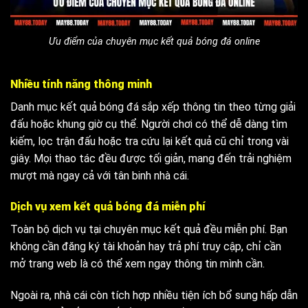
Ưu điểm của chuyên mục kết quả bóng đá online
Nhiều tính năng thông minh
Danh mục kết quả bóng đá sắp xếp thông tin theo từng giải
đấu hoặc khung giờ cụ thể. Người chơi có thể dễ dàng tìm
kiếm, lọc trận đấu hoặc tra cứu lại kết quả cũ chỉ trong vài
giây. Mọi thao tác đều được tối giản, mang đến trải nghiệm
mượt mà ngay cả với tân binh nhà cái.
Dịch vụ xem kết quả bóng đá miễn phí
Toàn bộ dịch vụ tại chuyên mục kết quả đều miễn phí. Bạn
không cần đăng ký tài khoản hay trả phí truy cập, chỉ cần
mở trang web là có thể xem ngay thông tin mình cần.
Ngoài ra, nhà cái còn tích hợp nhiều tiện ích bổ sung hấp dẫn