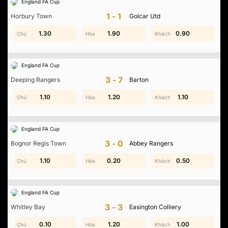
England FA Cup
Không có dữ liệu vui lòng chọn bộ lọc khác
1-1
Horbury Town
Golcar Utd
0.70
1.30
0.30
1.90
0.90
0.50
England FA Cup
3-7
Deeping Rangers
Barton
1.30
1.10
1.50
1.20
0.30
1.10
England FA Cup
3-0
Bognor Regis Town
Abbey Rangers
1.50
1.10
0.90
0.20
0.50
1.40
England FA Cup
3-3
Whitley Bay
Easington Colliery
1.70
0.10
1.20
1.20
0.60
1.00