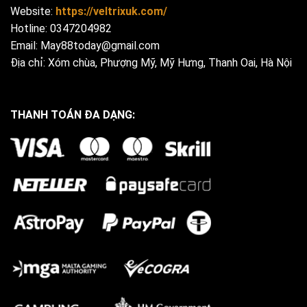
Website:
https://veltrixuk.com/
Hotline: 0347204982
Email:
May88today@gmail.com
Địa chỉ: Xóm chùa, Phượng Mỹ, Mỹ Hưng, Thanh Oai, Hà Nội
THANH TOÁN ĐA DẠNG: