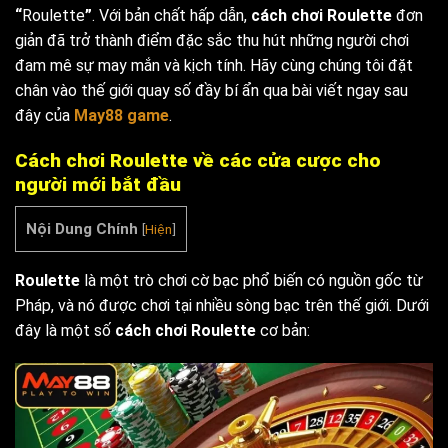
“
Roulette
”
. Với bản chất hấp dẫn,
cách chơi Roulette
đơn
giản đã trở thành điểm đặc sắc thu hút những người chơi
đam mê sự may mắn và kịch tính. Hãy cùng chúng tôi đặt
chân vào thế giới quay số đầy bí ẩn qua bài viết ngay sau
đây của
May88 game
.
Cách chơi Roulette về các cửa cược cho
người mới bắt đầu
Nội Dung Chính
[
Hiện
]
Roulette
là một trò chơi cờ bạc phổ biến có nguồn gốc từ
Pháp, và nó được chơi tại nhiều sòng bạc trên thế giới. Dưới
đây là một số
cách chơi Roulette
cơ bản: