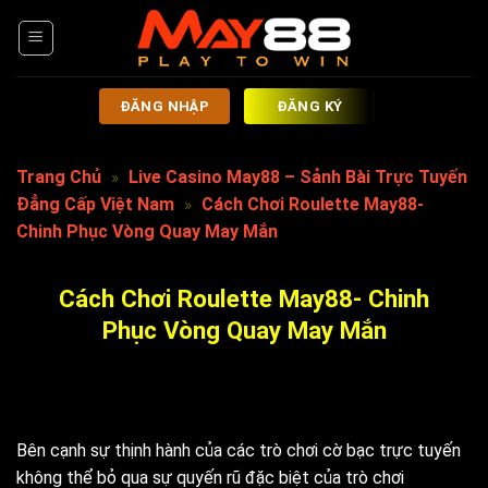
Chuyển
đến
nội
dung
ĐĂNG NHẬP
ĐĂNG KÝ
Trang Chủ
»
Live Casino May88 – Sảnh Bài Trực Tuyến
Đẳng Cấp Việt Nam
»
Cách Chơi Roulette May88-
Chinh Phục Vòng Quay May Mắn
Cách Chơi Roulette May88- Chinh
Phục Vòng Quay May Mắn
Bên cạnh sự thịnh hành của các trò chơi cờ bạc trực tuyến
không thể bỏ qua sự quyến rũ đặc biệt của trò chơi