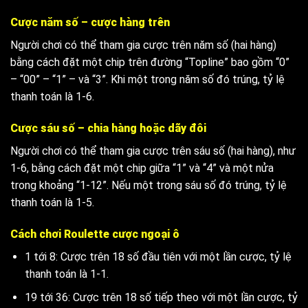
Cược năm số – cược hàng trên
Người chơi có thể tham gia cược trên năm số (hai hàng)
bằng cách đặt một chip trên đường “Topline” bao gồm “0”
– “00” – “1” – và “3”. Khi một trong năm số đó trúng, tỷ lệ
thanh toán là 1-6.
Cược sáu số – chia hàng hoặc dãy đôi
Người chơi có thể tham gia cược trên sáu số (hai hàng), như
1-6, bằng cách đặt một chip giữa “1” và “4” và một nửa
trong khoảng “1-12”. Nếu một trong sáu số đó trúng, tỷ lệ
thanh toán là 1-5.
Cách chơi Roulette cược ngoại ô
1 tới 8: Cược trên 18 số đầu tiên với một lần cược, tỷ lệ
thanh toán là 1-1.
19 tới 36: Cược trên 18 số tiếp theo với một lần cược, tỷ