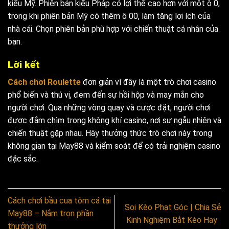
kiểu Mỹ. Phiên bản kiểu Pháp có lợi thế cao hơn với một ô 0,
trong khi phiên bản Mỹ có thêm ô 00, làm tăng lợi ích của
nhà cái. Chọn phiên bản phù hợp với chiến thuật cá nhân của
bạn.
Lời kết
Cách chơi Roulette
đơn giản vì đây là một trò chơi casino
phổ biến và thú vị, đem đến sự hồi hộp và may mắn cho
người chơi. Qua những vòng quay và cược đặt, người chơi
được đắm chìm trong không khí casino, nơi sự ngẫu nhiên và
chiến thuật gặp nhau. Hãy thưởng thức trò chơi này trong
không gian tại May88 và kiểm soát để có trải nghiệm casino
đặc sắc.
Cách chơi bầu cua tôm cá tại
Soi Kèo Phạt Góc | Chia Sẻ
May88 – Nắm trọn phần
Kinh Nghiệm Bắt Kèo Hay
thưởng lớn