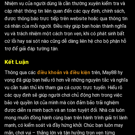
Nhiệm vụ của người dùng là cần thường xuyên kiểm tra và
cập nhật thông tin liên quan đến các quy định, chính sách,
được thông báo trực tiếp trên website hoặc qua thông tin
cá nhân của mỗi người. Điều này giúp bạn hoàn thành nghĩa
vụ và trách nhiệm một cách trọn vẹn, khi có phát sinh bất
cứ lỗi hay sai sót nào cũng dễ dàng liên hệ cho bộ phận hỗ
trợ để giải đáp tường tận.
Kết Luận
Thông qua các
điều khoản và điều kiện
trên, May88 hy
vọng đã giúp bạn hiểu rõ hơn về những nguyên tắc và nghĩa
vụ cần tuân thủ khi tham gia cá cược trực tuyến. Hiểu rõ
các quy định sẽ giúp người chơi chủ động hơn trong việc
bảo vệ quyền lợi của mình mà còn đảm bảo trải nghiệm
được diễn ra minh bạch và an toàn tuyệt đối. Nhà cái luôn
mong muốn đồng hành cùng bạn trên hành trình giải trí lành
mạnh, có kiểm soát và đầy hứng khởi. Chúc bạn luôn may
mắn, chơi vui – thắng lớn và tận hưởng trọn vẹn từng