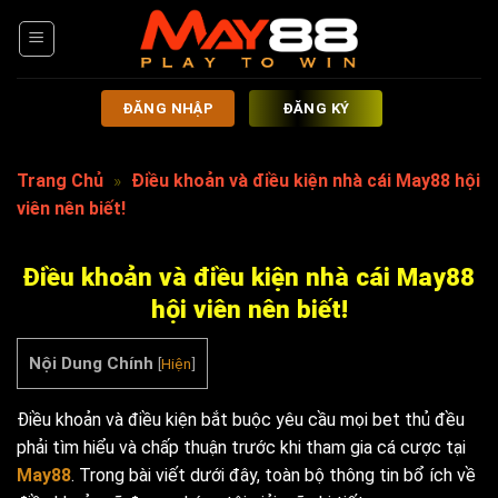
Chuyển
đến
nội
dung
ĐĂNG NHẬP
ĐĂNG KÝ
Trang Chủ
»
Điều khoản và điều kiện nhà cái May88 hội
viên nên biết!
Điều khoản và điều kiện nhà cái May88
hội viên nên biết!
Nội Dung Chính
[
Hiện
]
Điều khoản và điều kiện bắt buộc yêu cầu mọi bet thủ đều
phải tìm hiểu và chấp thuận trước khi tham gia cá cược tại
May88
. Trong bài viết dưới đây, toàn bộ thông tin bổ ích về