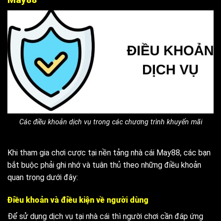
Các điều khoản dịch vụ trong các chương trình khuyến mãi
Khi tham gia chơi cược tại nền tảng nhà cái May88, các bạn
bắt buộc phải ghi nhớ và tuân thủ theo những điều khoản
quan trọng dưới đây:
Điều khoản và điều kiện về người dùng
Để sử dụng dịch vụ tại nhà cái thì người chơi cần đáp ứng