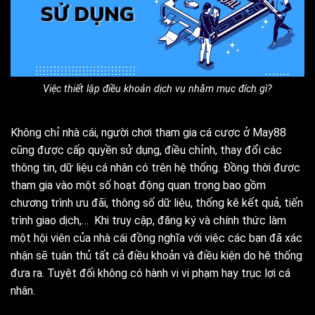
Việc thiết lập điều khoản dịch vụ nhằm mục đích gì?
Không chỉ nhà cái, người chơi tham gia cá cược ở May88
cũng được cấp quyền sử dụng, điều chỉnh, thay đổi các
thông tin, dữ liệu cá nhân có trên hệ thống. Đồng thời được
tham gia vào một số hoạt động quan trọng bao gồm
chương trình ưu đãi, thông số dữ liệu, thống kê kết quả, tiến
trình giao dịch,…
Khi truy cập, đăng ký và chính thức làm
một hội viên của nhà cái đồng nghĩa với việc các bạn đã xác
nhận sẽ tuân thủ tất cả điều khoản và điều kiện do hệ thống
đưa ra. Tuyệt đối không có hành vi vi phạm hay trục lợi cá
nhân.