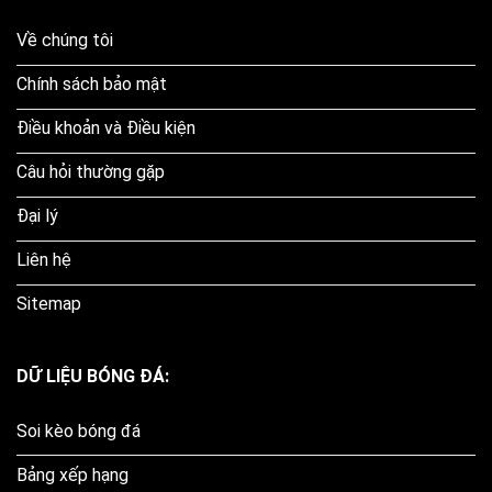
Về chúng tôi
Chính sách bảo mật
Điều khoản và Điều kiện
Câu hỏi thường gặp
Đại lý
Liên hệ
Sitemap
DỮ LIỆU BÓNG ĐÁ:
Soi kèo bóng đá
Bảng xếp hạng