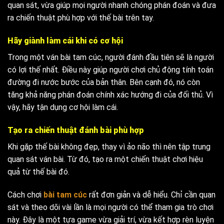
quan sát, vừa giúp mọi người nhanh chóng phán đoán và đưa
ra chiến thuật phù hợp với thế bài trên tay.
Hãy giành làm cái khi có cơ hội
Trong một ván bài tam cúc, người đánh đầu tiên sẽ là người
có lợi thế nhất. Điều này giúp người chơi chủ động tính toán
đường đi nước bước của bản thân. Bên cạnh đó, nó còn
tăng khả năng phán đoán chính xác hướng đi của đối thủ. Vì
vậy, hãy tận dụng cơ hội làm cái.
Tạo ra chiến thuật đánh bài phù hợp
Khi gặp thế bài không đẹp, thay vì ảo não thì nên tập trung
quan sát ván bài. Từ đó, tạo ra một chiến thuật chơi hiệu
quả từ thế bài đó.
Cách chơi
bài tam cúc
rất đơn giản và dễ hiểu. Chỉ cần quan
sát và theo dõi vài lần là mọi người có thể tham gia trò chơi
này. Đây là một tựa game vừa giải trí, vừa kết hợp rèn luyện