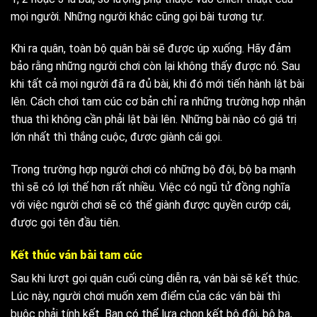
mọi người. Những người khác cũng gọi bài tương tự.
Khi ra quân, toàn bộ quân bài sẽ được úp xuống. Hãy đảm
bảo rằng những người chơi còn lại không thấy được nó. Sau
khi tất cả mọi người đã ra đủ bài, khi đó mới tiến hành lật bài
lên. Cách chơi tam cúc cơ bản chỉ ra những trường hợp nhận
thua thì không cần phải lật bài lên. Những bài nào có giá trị
lớn nhất thì thắng cuộc, được giành cái gọi.
Trong trường hợp người chơi có những bộ đôi, bộ ba mạnh
thì sẽ có lợi thế hơn rất nhiều. Việc có ngũ tử đồng nghĩa
với việc người chơi sẽ có thể giành được quyền cướp cái,
được gọi tên đầu tiên.
Kết thúc ván bài tam cúc
Sau khi lượt gọi quân cuối cùng diễn ra, ván bài sẽ kết thúc.
Lúc này, người chơi muốn xem điểm của các ván bài thì
buộc phải tính kết. Bạn có thể lựa chọn kết bộ đôi, bộ ba,