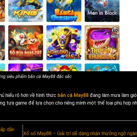
ng siêu phẩm bắn cá May88 đặc sắc
thủ hiểu rõ hơn về hình thức
bắn cá May88
đang làm mưa làm gió
từng tựa game để lựa chọn cho riêng mình một thể loại phù hợp 
hấp dẫn
Xổ số May88 – Giải trí dễ dàng nhận thưởng ngỡ ngà