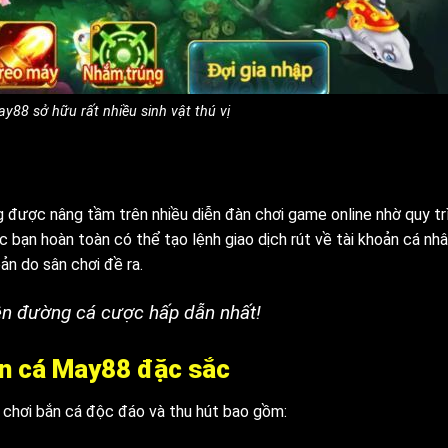
ay88 sở hữu rất nhiều sinh vật thú vị
ược nâng tầm trên nhiều diễn đàn chơi game online nhờ quy tr
c bạn hoàn toàn có thể tạo lệnh giao dịch rút về tài khoản cá nh
ản do sân chơi đề ra.
n đường cá cược hấp dẫn nhất!
n cá May88 đặc sắc
ò chơi bắn cá độc đáo và thu hút bao gồm: