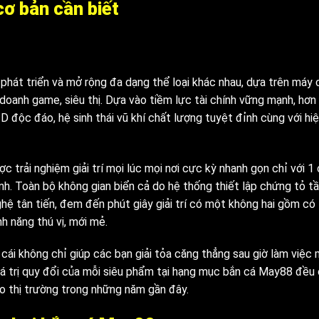
ơ bản cần biết
phát triển và mở rộng đa dạng thể loại khác nhau, dựa trên máy 
 doanh game, siêu thị. Dựa vào tiềm lực tài chính vững mạnh, hơ
 độc đáo, hệ sinh thái vũ khí chất lượng tuyệt đỉnh cùng với hi
trải nghiệm giải trí mọi lúc mọi nơi cực kỳ nhanh gọn chỉ với 1 
h. Toàn bộ không gian biển cả do hệ thống thiết lập chứng tỏ t
hệ tân tiến, đem đến phút giây giải trí có một không hai gồm có 
nh năng thú vị, mới mẻ.
ái không chỉ giúp các bạn giải tỏa căng thẳng sau giờ làm việc
iá trị quy đổi của mỗi siêu phẩm tại hạng mục bắn cá May88 đều
ão thị trường trong những năm gần đây.