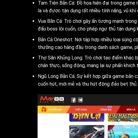
Tam Tiên Bắn Cá: Đồ họa hiện đại trong game 
la và được tận dụng rất nhiều tính năng, vũ khí
Vua Bắn Cá: Trò chơi gây ấn tượng mạnh trong 
đấu boss lôi cuốn, cho phép ngư thủ tận dụng 
Bắn Cá Oneshot: Nơi tập hợp nhiều loại súng có
thưởng cao hàng đầu trong danh sách game, ph
Thợ Săn Khủng Long: Trò chơi tạo điểm khác bi
chân thực, sống động, mang lại sự phấn khích t
Ngũ Long Bắn Cá: Sự kết hợp giữa game bắn cá
cuốn hút, mới mẻ và thu hút đông đảo bet thủ