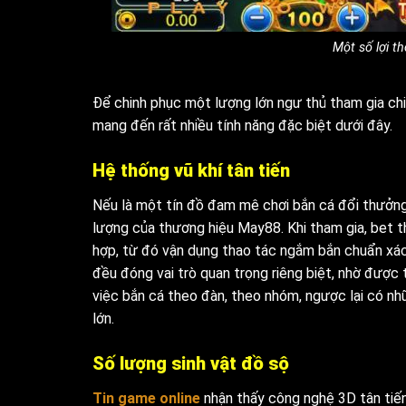
Một số lợi t
Để chinh phục một lượng lớn ngư thủ tham gia ch
mang đến rất nhiều tính năng đặc biệt dưới đây.
Hệ thống vũ khí tân tiến
Nếu là một tín đồ đam mê chơi bắn cá đổi thưởng
lượng của thương hiệu May88. Khi tham gia, bet th
hợp, từ đó vận dụng thao tác ngắm bắn chuẩn xác 
đều đóng vai trò quan trọng riêng biệt, nhờ được 
việc bắn cá theo đàn, theo nhóm, ngược lại có nhữ
lớn.
Số lượng sinh vật đồ sộ
Tin game online
nhận thấy công nghệ 3D tân tiế