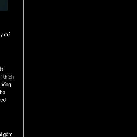
ay để
ất
í thích
 thống
cho
 cỡ
ái gồm