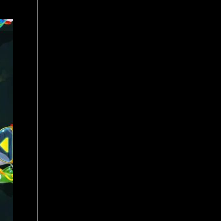
tại
May88
–
Nắm
trọn
phần
thưởng
lớn