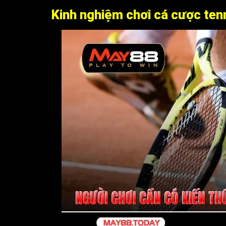
Kinh nghiệm chơi cá cược tenn