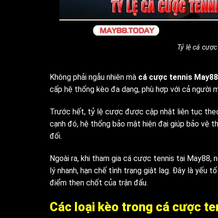
Tỷ lệ cá cược
Không phải ngẫu nhiên mà
cá cược tennis May88
cấp hệ thống kèo đa dạng, phù hợp với cả người mớ
Trước hết, tỷ lệ cược được cập nhật liên tục theo
cạnh đó, hệ thống bảo mật hiện đại giúp bảo vệ th
đối.
Ngoài ra, khi tham gia cá cược tennis tại May88, 
lý nhanh, hạn chế tình trạng giật lag. Đây là yếu 
điểm then chốt của trận đấu.
Các loại kèo trong cá cược t