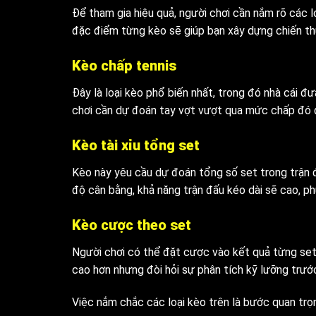
Để tham gia hiệu quả, người chơi cần nắm rõ các 
đặc điểm từng kèo sẽ giúp bạn xây dựng chiến th
Kèo chấp tennis
Đây là loại kèo phổ biến nhất, trong đó nhà cái đ
chơi cần dự đoán tay vợt vượt qua mức chấp đó đ
Kèo tài xỉu tổng set
Kèo này yêu cầu dự đoán tổng số set trong trận đấ
độ cân bằng, khả năng trận đấu kéo dài sẽ cao, ph
Kèo cược theo set
Người chơi có thể đặt cược vào kết quả từng set 
cao hơn nhưng đòi hỏi sự phân tích kỹ lưỡng trước
Việc nắm chắc các loại kèo trên là bước quan trọn