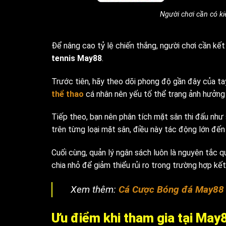
Người chơi cần có k
Để nâng cao tỷ lệ chiến thắng, người chơi cần kế
tennis May88
.
Trước tiên, hãy theo dõi phong độ gần đây của tay
thể thao
cá nhân nên yếu tố thể trạng ảnh hưởng 
Tiếp theo, bạn nên phân tích mặt sân thi đấu như 
trên từng loại mặt sân, điều này tác động lớn đến
Cuối cùng, quản lý ngân sách luôn là nguyên tắc 
chia nhỏ để giảm thiểu rủi ro trong trường hợp kế
Xem thêm:
Cá Cược Bóng đá May88
Ưu điểm khi tham gia tại May