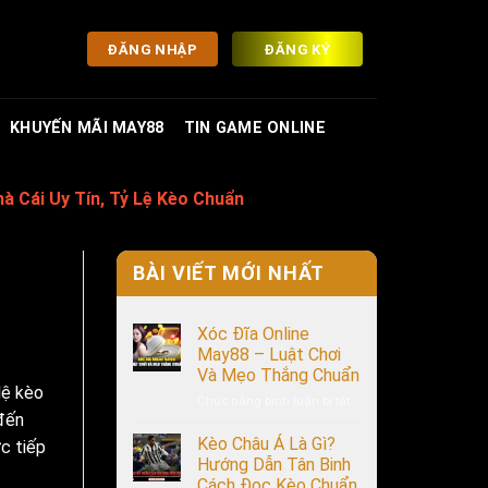
ĐĂNG NHẬP
ĐĂNG KÝ
KHUYẾN MÃI MAY88
TIN GAME ONLINE
à Cái Uy Tín, Tỷ Lệ Kèo Chuẩn
BÀI VIẾT MỚI NHẤT
Xóc Đĩa Online
May88 – Luật Chơi
Và Mẹo Thắng Chuẩn
lệ kèo
ở
Chức năng bình luận bị tắt
 đến
Xóc
Đĩa
Kèo Châu Á Là Gì?
ực tiếp
Online
Hướng Dẫn Tân Binh
May88
Cách Đọc Kèo Chuẩn