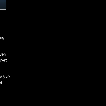
tại
May88
–
Nắm
trọn
phần
thưởng
lớn
ung
 Bên
tuyệt
 độ xử
ời