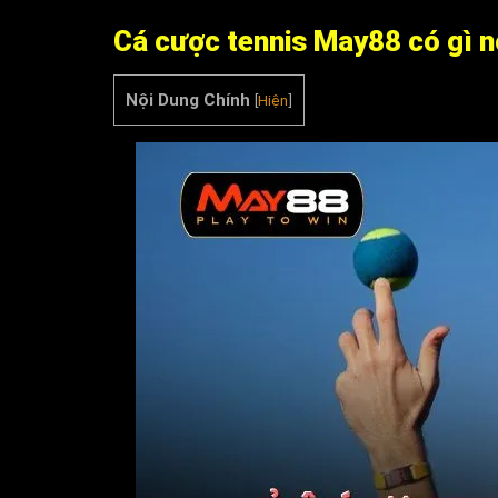
Cá cược tennis May88 có gì n
Nội Dung Chính
[
Hiện
]