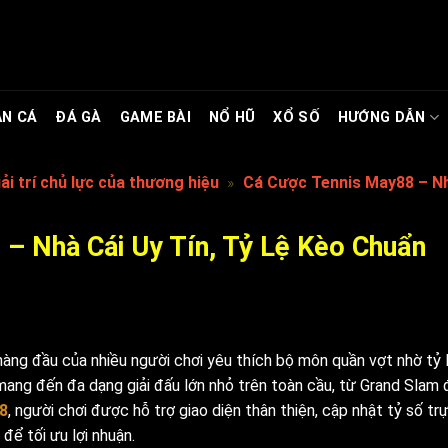
ẮN CÁ
ĐÁ GÀ
GAME BÀI
NỔ HŨ
XỔ SỐ
HƯỚNG DẪN
i trí chủ lực của thương hiệu
»
Cá Cược Tennis May88 – Nh
– Nhà Cái Uy Tín, Tỷ Lệ Kèo Chuẩn
àng đầu của nhiều người chơi yêu thích bộ môn quần vợt nhờ tỷ 
 mang đến đa dạng giải đấu lớn nhỏ trên toàn cầu, từ Grand Slam
8
, người chơi được hỗ trợ giao diện thân thiện, cập nhật tỷ số tr
để tối ưu lợi nhuận.