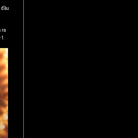
n đầu
 ra
-1.