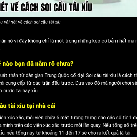
ệu vài nét về cách soi cầu tài xỉu
 thân nó vì đây không chỉ là một trong những kèo cơ bản nhất mà 
.
hế nào bạn đã nắm rõ chưa?
ất thân từ dân gian Trung Quốc cổ đại. Soi cầu tài xỉu là cách 
 cái cung cấp từ các trận đấu trước. Dựa vào đó mà người chơi s
o cược tài hay xỉu.
 tài xỉu tại nhà cái
viên xúc xắc, mỗi viên chứa 6 mặt tượng trưng cho các số từ 1 đ
mình trên các viên xúc xắc trước mỗi lần quay. Nếu tổng số trê
ỉu, nếu tổng này từ khoảng 11 đến 17 sẽ cho ra kết quả là tài .