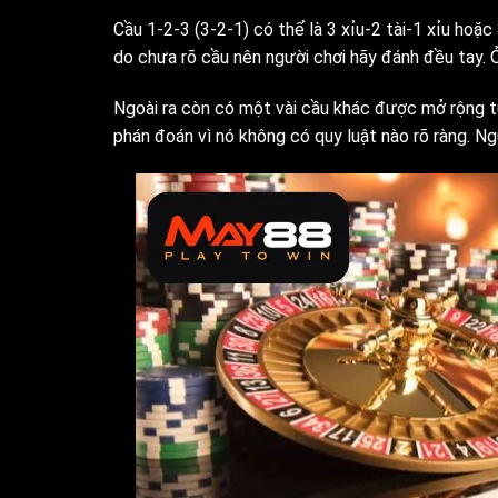
Cầu 1-2-3 (3-2-1) có thể là 3 xỉu-2 tài-1 xỉu hoặc 
do chưa rõ cầu nên người chơi hãy đánh đều tay. Ở
Ngoài ra còn có một vài cầu khác được mở rộng từ
phán đoán vì nó không có quy luật nào rõ ràng. Ng