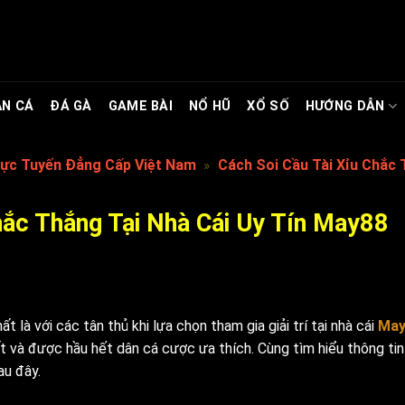
ẮN CÁ
ĐÁ GÀ
GAME BÀI
NỔ HŨ
XỔ SỐ
HƯỚNG DẪN
rực Tuyến Đẳng Cấp Việt Nam
»
Cách Soi Cầu Tài Xỉu Chắc 
hắc Thắng Tại Nhà Cái Uy Tín May88
 là với các tân thủ khi lựa chọn tham gia giải trí tại nhà cái
May
ất và được hầu hết dân cá cược ưa thích. Cùng tìm hiểu thông tin
au đây.