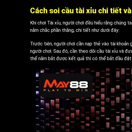
Cách soi cầu tài xỉu chi tiết v
Khi chơi Tài xỉu, người chơi đều hiểu rằng chúng 
nắm chắc phần thắng, chi tiết như dưới đây:
Trước tiên, người chơi cần nạp thẻ vào tài khoả
người chơi. Sau đó, cần theo dõi cầu tài xỉu và đ
thể nắm bắt được kết quả thì có thể bắt đầu đặt