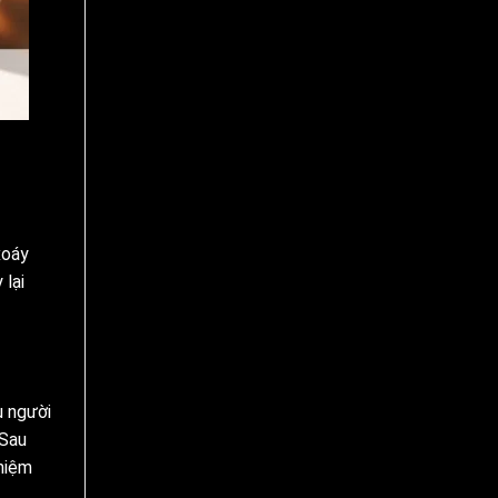
xoáy
 lại
u người
 Sau
ghiệm