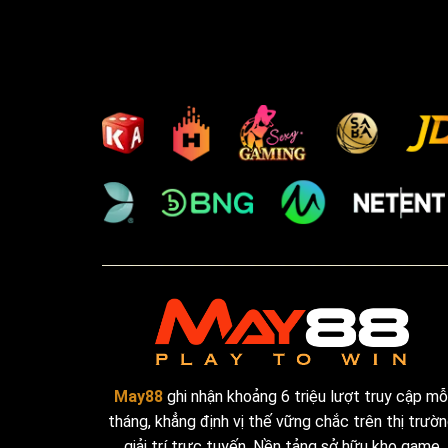
May88
ghi nhận khoảng 6 triệu lượt truy cập mỗ
tháng, khẳng định vị thế vững chắc trên thị trườ
giải trí trực tuyến. Nền tảng sở hữu kho game