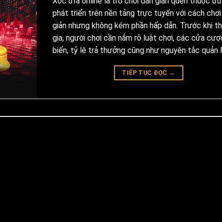
Xóc đĩa online là trò chơi dân gian quen thuộc đ
phát triển trên nền tảng trực tuyến với cách chơ
giản nhưng không kém phần hấp dẫn. Trước khi t
gia, người chơi cần nắm rõ luật chơi, các cửa cư
biến, tỷ lệ trả thưởng cũng như nguyên tắc quản l
TIẾP TỤC ĐỌC
→