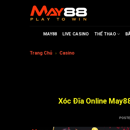
Chuyển
đến
nội
dung
MAY88
LIVE CASINO
THỂ THAO
B
Trang Chủ
»
Casino
Xóc Đĩa Online May8
POST