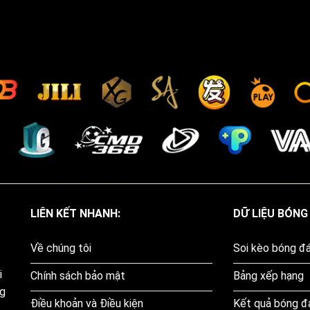
LIÊN KẾT NHANH:
DỮ LIỆU BÓNG
Về chúng tôi
Soi kèo bóng đ
i
Chính sách bảo mật
Bảng xếp hạng
ng
Điều khoản và Điều kiện
Kết quả bóng đ