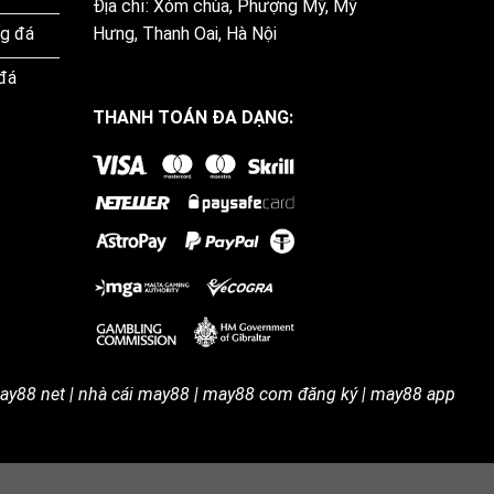
Địa chỉ: Xóm chùa, Phượng Mỹ, Mỹ
ng đá
Hưng, Thanh Oai, Hà Nội
đá
THANH TOÁN ĐA DẠNG:
ay88 net | nhà cái may88 | may88 com đăng ký | may88 app