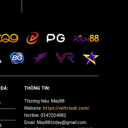
Mắn
bầu
cua
tôm
cá
tại
May88
–
Nắm
trọn
phần
thưởng
lớn
 ĐÁ:
THÔNG TIN:
Thương hiệu: May88
á
Website:
https://veltrixuk.com/
Hotline: 0347204982
Email:
May88today@gmail.com
á