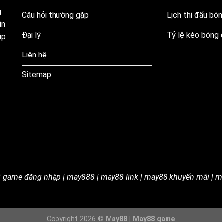
g
Câu hỏi thường gặp
Lịch thi đấu bó
in
Đại lý
Tỷ lệ kèo bóng 
úp
Liên hệ
Sitemap
game đăng nhập | may888 | may88 link | may88 khuyến mãi | m
Copyright 2026 ©
May88 | May88 game