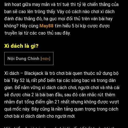
linh hoạt giữa may mắn và trí tuệ thì tỷ lệ chiến thắng của
bạn sẽ cao lên trông thấy. Vậy có cách nào chơi xì dách
đánh đâu thắng đó, hạ gục mọi đối thủ trên ván bài hay
không? Hãy cùng
May88
tìm hiểu 5 bí kíp cược được
truyền lại từ các cao thủ sau đây.
Xì dách là gì?
Nội Dung Chính
[
Hiện
]
Xì dách – Blackjack là trò chơi bài quen thuộc sử dụng bộ
bài Tây 52 lá, rất phổ biến tại các sòng bạc và trong dân
gian. Để nắm vững xì dách cách chơi, người chơi và nhà cái
sẽ được chia 2 lá bài ban đầu, sau đó cân nhắc rút thêm
nhằm đạt tổng điểm gần 21 nhất nhưng không được vượt
quá mốc này. Đây cũng là nền tảng quan trọng trong cách
chơi bài xì dách dành cho người mới.