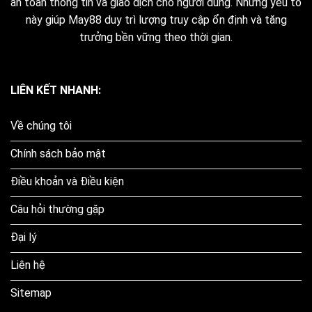
an toàn thông tin và giao dịch cho người dùng. Những yếu tố
này giúp May88 duy trì lượng truy cập ổn định và tăng
trưởng bền vững theo thời gian.
LIÊN KẾT NHANH:
Về chúng tôi
Chính sách bảo mật
Điều khoản và Điều kiện
Câu hỏi thường gặp
Đại lý
Liên hệ
Sitemap