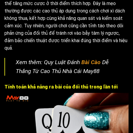
thể tăng mức cược ở thời điểm thích hợp. Đây là mẹo
thường được các cao thủ áp dụng trong cách chơi xì dách
không thua, kết hợp cùng khả năng quan sát và kiểm soát
cảm xúc. Tuy nhiên, người chơi cũng cần tỉnh táo theo dõi
phản ứng của đối thủ để tránh rơi vào bẫy tâm lý ngược,
đảm bảo chiến thuật được triển khai đúng thời điểm và hiệu
quả.
Xem thêm: Quy Luật Đánh
Bài Cào
Dễ
Thắng Từ Cao Thủ Nhà Cái May88
Tính toán khả năng ra bài của đối thủ trong lần tới