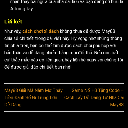
nhận thấy bài ngửa của nhà cái là 6 và bạn đang sở hữu lá
A trong tay.
Lời kết
Như vậy,
cách chơi xì dách
không thua đã được May88
chia sẻ chi tiết trong bài viết này. Hy vọng nhờ những thông
tin phía trên, bạn có thể tìm được cách chơi phù hợp với
bản thân và dễ dàng chiến thắng mọi đối thủ. Nếu còn bất
cứ thắc mắc nào có liên quan, hãy liên hệ ngay với chúng tôi
để được giải đáp chi tiết bạn nhé!
May88 Giải Mã Nằm Mơ Thấy
Game Nổ Hũ Tặng Code​ –
Tiền Đánh Số Gì Trúng Lớn
Cách Lấy Dễ Dàng Từ Nhà Cái
Dễ Dàng
May88