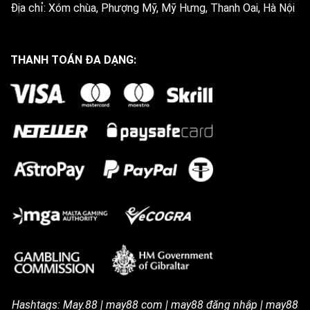
Địa chỉ: Xóm chùa, Phượng Mỹ, Mỹ Hưng, Thanh Oai, Hà Nội
THANH TOÁN ĐA DẠNG:
Hashtags: May.88 | may88 com | may88 đăng nhập | may88