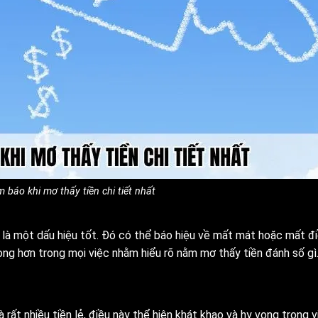
 báo khi mơ thấy tiền chi tiết nhất
 là một dấu hiệu tốt. Đó có thể báo hiệu về mất mát hoặc mất đi
rọng hơn trong mọi việc nhằm hiểu rõ nằm mơ thấy tiền đánh số gì
 rất nhiều tiền lẻ, điều này thể hiện khát khao và hy vọng trong v