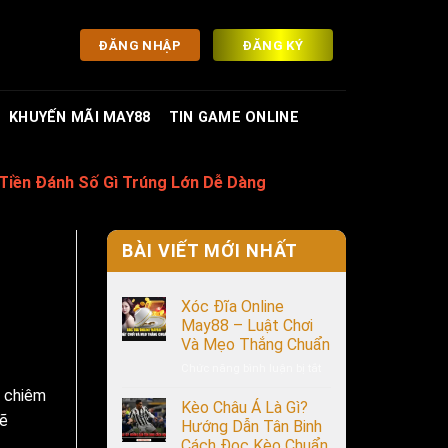
ĐĂNG NHẬP
ĐĂNG KÝ
KHUYẾN MÃI MAY88
TIN GAME ONLINE
Tiền Đánh Số Gì Trúng Lớn Dễ Dàng
BÀI VIẾT MỚI NHẤT
Xóc Đĩa Online
May88 – Luật Chơi
Và Mẹo Thắng Chuẩn
ở
Chức năng bình luận bị tắt
Xóc
c chiêm
Đĩa
Kèo Châu Á Là Gì?
sẽ
Online
Hướng Dẫn Tân Binh
May88
Cách Đọc Kèo Chuẩn