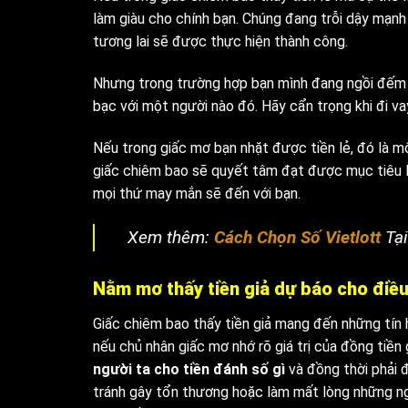
làm giàu cho chính bạn. Chúng đang trỗi dậy mạnh
tương lai sẽ được thực hiện thành công.
Nhưng trong trường hợp bạn mình đang ngồi đếm ti
bạc với một người nào đó. Hãy cẩn trọng khi đi va
Nếu trong giấc mơ bạn nhặt được tiền lẻ, đó là mộ
giấc chiêm bao sẽ quyết tâm đạt được mục tiêu l
mọi thứ may mắn sẽ đến với bạn.
Xem thêm:
Cách Chọn Số Vietlott​
Tại
Nằm mơ thấy tiền giả dự báo cho điều
Giấc chiêm bao thấy tiền giả mang đến những tín 
nếu chủ nhân giấc mơ nhớ rõ giá trị của đồng tiền
người ta cho tiền đánh số gì
và đồng thời phải đ
tránh gây tổn thương hoặc làm mất lòng những ng