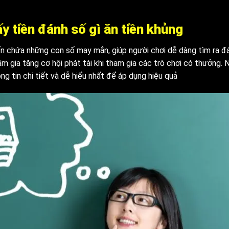
y tiền đánh số gì ăn tiền khủng
ẩn chứa những con số may mắn, giúp người chơi dễ dàng tìm ra đ
m gia tăng cơ hội phát tài khi tham gia các trò chơi có thưởng. 
g tin chi tiết và dễ hiểu nhất để áp dụng hiệu quả