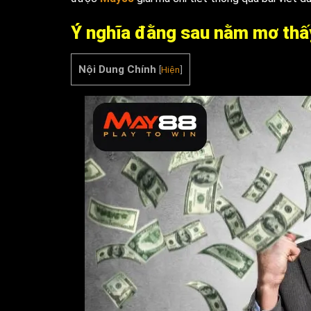
Ý nghĩa đằng sau nằm mơ thấy
Nội Dung Chính
[
Hiện
]