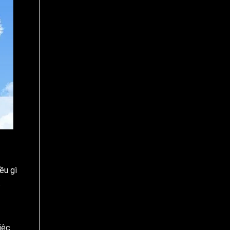
ều gì
.
iệc