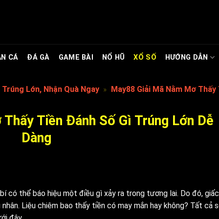
ẮN CÁ
ĐÁ GÀ
GAME BÀI
NỔ HŨ
XỔ SỐ
HƯỚNG DẪN
 Trúng Lớn, Nhận Quà Ngay
»
May88 Giải Mã Nằm Mơ Thấy 
Thấy Tiền Đánh Số Gì Trúng Lớn Dễ
Dàng
í có thể báo hiệu một điều gì xảy ra trong tương lai. Do đó, giấ
ủ nhân. Liệu chiêm bao thấy tiền có may mắn hay không? Tất cả 
ưới đây.