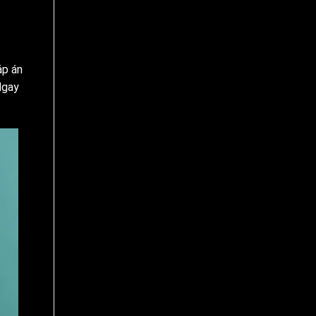
áp án
Ngay