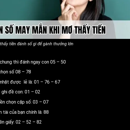
thấy tiền đánh số gì để gành thưởng lớn
chung thì đánh ngay con 05 – 50
chọn số 08 – 78
nhặt được lẻ là: 01 – 76 – 67
 ghi đề con: 01 – 02
ền chọn cặp số: 03 – 07
tài của bạn chính là: 88
ền giấy: 02 – 52 – 82