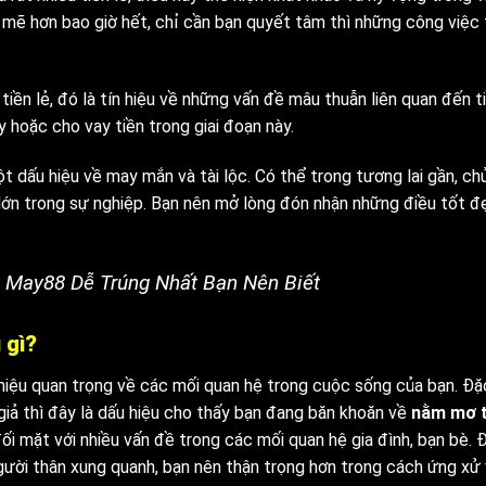
 mẽ hơn bao giờ hết, chỉ cần bạn quyết tâm thì những công việc
ền lẻ, đó là tín hiệu về những vấn đề mâu thuẫn liên quan đến t
y hoặc cho vay tiền trong giai đoạn này.
t dấu hiệu về may mắn và tài lộc. Có thể trong tương lai gần, ch
ớn trong sự nghiệp. Bạn nên mở lòng đón nhận những điều tốt đ
 May88 Dễ Trúng Nhất Bạn Nên Biết
 gì?
hiệu quan trọng về các mối quan hệ trong cuộc sống của bạn. Đặc
 giả thì đây là dấu hiệu cho thấy bạn đang băn khoăn về
nằm mơ 
ối mặt với nhiều vấn đề trong các mối quan hệ gia đình, bạn bè. 
ười thân xung quanh, bạn nên thận trọng hơn trong cách ứng xử