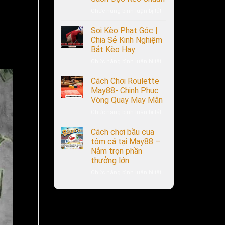
–
ở
Chức năng bình luận bị tắt
Luật
Kèo
Chơi
Châu
Và
Soi Kèo Phạt Góc |
Á
Mẹo
Chia Sẻ Kinh Nghiệm
Là
Thắng
Bắt Kèo Hay
Gì?
Chuẩn
ở
Chức năng bình luận bị tắt
Hướng
Soi
Dẫn
Kèo
Tân
Cách Chơi Roulette
Phạt
Binh
May88- Chinh Phục
Góc
Cách
Vòng Quay May Mắn
|
Đọc
ở
Chức năng bình luận bị tắt
Chia
Kèo
Cách
Sẻ
Chuẩn
Chơi
Kinh
Cách chơi bầu cua
Roulette
Nghiệm
tôm cá tại May88 –
May88-
Bắt
Nắm trọn phần
Chinh
Kèo
thưởng lớn
Phục
Hay
Vòng
ở
Chức năng bình luận bị tắt
Quay
Cách
May
chơi
Mắn
bầu
cua
tôm
cá